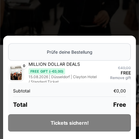
Prüfe deine Bestellung
MILLION DOLLAR DEALS
0
€49,00
FREE GIFT
(-
€0,00
)
FREE
15.08.2026 | Düsseldorf | Clayton Hotel
Remove gift
/ Standard Ticket
Subtotal
€0,00
Total
Free
Tickets sichern!